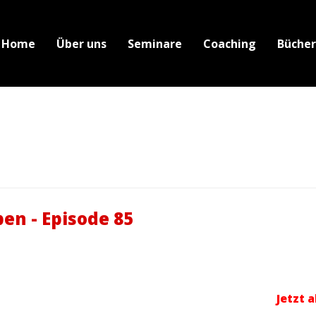
Home
Über uns
Seminare
Coaching
Bücher
Suche
ben - Episode 85
Jetzt 