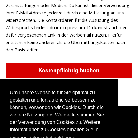
Veranstaltungen oder Medien. Du kannst dieser Verwendung
Epidemien und Pandemien) soweit ein Gefahrenniveau von
Ihrer E-Mail-Adresse jederzeit durch eine Mitteilung an uns
mindestens „mäßig“ durch das Robert-Koch-Institut
widersprechen. Die Kontaktdaten für die Ausübung des
festgelegt ist, oder gesetzliche Vorschriften nicht oder nur in
Widerspruchs findest du im Impressum. Du kannst auch den
unzumutbar eingeschränkter Form stattfinden können, die die
dafür vorgesehenen Link in der Werbemail nutzen. Hierfür
Intentionen der Veranstaltung nicht umsetzbar machen, so
entstehen keine anderen als die Übermittlungskosten nach
wird die Veranstaltung verlegt. Eine Verlegung kann eine
den Basistarifen.
Änderung des Veranstaltungsortes oder / und des Termins
bedeuten. Ein Rechtsanspruch auf Veranstaltungsort und
Termin besteht nicht. In diesem Fall bleibt der gezahlte
Betrag erhalten und kann für andere Veranstaltungen oder
Beratungen vollständig angerechnet werden.
(7)
Sollten Umstände der höheren Gewalt, wie insbesondere
Um unsere Webseite für Sie optimal zu
Brandschäden, Überschwemmungen, Streiks, rechtmäßige
gestalten und fortlaufend verbessern zu
Aussperrungen und Seuchen (einschließlich Epidemien und
können, verwenden wir Cookies. Durch die
Pandemien) soweit ein Gefahrenniveau von mindestens
weitere Nutzung der Webseite stimmen Sie
Copyright © 2026. Männlichkeit leben.
„mäßig“ durch das Robert-Koch-Institut festgelegt ist, oder
der Verwendung von Cookies zu. Weitere
veränderte gesetzliche Rahmenbedingungen die
Informationen zu Cookies erhalten Sie in
Termine und Buchung
Kontakt
Newsletter
Durchführung der Veranstaltungen in der geplanten Form
unserer
Datenschutzerklärung