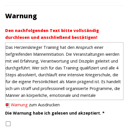
Warnung
Den nachfolgenden Text bitte vollständig
durchlesen und anschließend bestätigen!
Das Herzenskrieger Training hat den Anspruch einer
tiefgreifenden Männerinitiation. Die Veranstaltungen werden
mit viel Erfahrung, Verantwortung und Disziplin geleitet und
durchgeführt. Wer sich für das Training qualifiziert und alle 4
Steps absolviert, durchläuft eine intensive Kriegerschule, die
für die eigene Persönlichkeit als Mann prägend ist. Es handelt
sich um straff und professionell organisierte Programme, die
Männer an körperliche, emotionale und mentale
Grenzerfahrungen heranführen. In jedem einzelnen Step des
Warnung
zum Ausdrucken
Trainings gibt es themenspezifische Herausforderungen, die
Die Warnung habe ich gelesen und akzeptiert.
*
Aggression, Durchhaltekraft, Disziplin, Mut und Männlichkeit
stärken. Die Initiationen in bestimmte Aspekte von