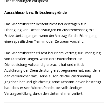
Dienstleistungen entspricht.
(7)
Mit der Buchung einer Zusammenkunft der Teilnehmer vor
Ort wird auch ein Platz für Übernachtung und Vollpension im
Ausschluss- bzw. Erlöschensgründe
angegebenen Hotel reserviert. Zimmerwünsche für die
Übernachtung sind von den Teilnehmern rechtzeitig direkt
Das Widerrufsrecht besteht nicht bei Verträgen zur
beim jeweiligen Hotel selbst zu buchen. Wir weisen darauf hin,
Erbringung von Dienstleistungen im Zusammenhang mit
dass das jeweilige Hotel die Kosten für Vollpension und
Freizeitbetätigungen, wenn der Vertrag für die Erbringung
Übernachtung in der gewählten Zimmerkategorie bei
einen spezifischen Termin oder Zeitraum vorsieht.
kurzfristiger Abmeldung oder vorzeitigem Abbruch in
Rechnung stellt.
Das Widerrufsrecht erlischt bei einem Vertrag zur Erbringung
von Dienstleistungen, wenn der Unternehmer die
3 Leistungserbringung bei Trainings
Dienstleistung vollständig erbracht hat und mit der
Ausführung der Dienstleistung erst begonnen hat, nachdem
(1)
Die Durchführung der Trainings in der in den
der Verbraucher dazu seine ausdrückliche Zustimmung
jeweiligen Angeboten beschriebenen Form erfolgt zu
gegeben hat und gleichzeitig seine Kenntnis davon bestätigt
den vereinbarten Terminen. Ein Training umfasst
hat, dass er sein Widerrufsrecht bei vollständiger
Webinar(e), Online-Coaching, Gruppenbetreuung online
Vertragserfüllung durch den Unternehmer verliert.
sowie ein oder mehrere Teilnehmer-Treffen in einem
Hotel.