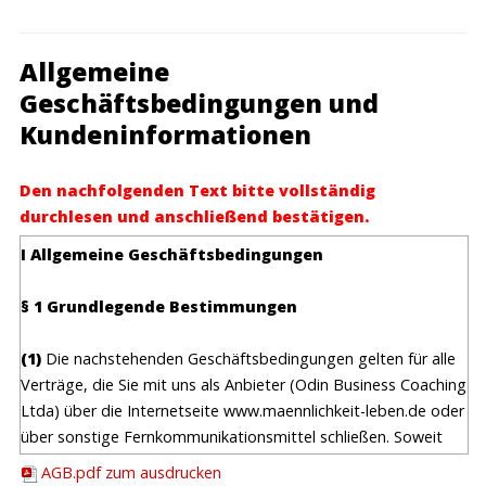
Männlichkeit beinhalten die reale Möglichkeit des Scheiterns;
das Training ist deshalb für viele Männer nicht geeignet. Es
setzt hohe Motivation, Durchhaltevermögen, körperliche
Allgemeine
Fitness (
Anforderungen Sporttest der Bundespolizei
ab
Geschäftsbedingungen und
01.01.2010) und psychische Stabilität voraus. Erwartet wird
Kundeninformationen
von den Teilnehmern die 100%ige Einhaltung folgender
Regeln:
Den nachfolgenden Text bitte vollständig
Bewerbung im Vorfeld:
durchlesen und anschließend bestätigen.
Ordentlich ausgefüllte Anmeldung und Persönlichkeitsprofil
und pünktliche Zahlung
I Allgemeine Geschäftsbedingungen
Komplettes Durcharbeiten meines Buches „Männlichkeit
leben“
§ 1 Grundlegende Bestimmungen
Im Seminar:
(1)
Die nachstehenden Geschäftsbedingungen gelten für alle
Pünktlichkeit (bei der Anreise und den einzelnen Sessions im
Verträge, die Sie mit uns als Anbieter (Odin Business Coaching
Seminar)
Ltda) über die Internetseite www.maennlichkeit-leben.de oder
Komplette Teilnahme an allen Teilen des Seminars bis zum
über sonstige Fernkommunikationsmittel schließen. Soweit
Ende
nicht anders vereinbart, wird der Einbeziehung gegebenenfalls
Komplettes Mitbringen der Dinge auf der Mitbringliste in der
AGB.pdf zum ausdrucken