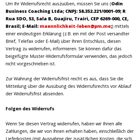
Um Ihr Widerrufsrecht auszuüben, müssen Sie uns (
Odin
buchen möchte, kann Step 1 auch einzeln buchen. In diesem
(3)
Sie können ein verbindliches Vertragsangebot (Buchung)
Business Coaching Ltda; CNPJ: 58.352.221/0001-09; R
Fall kann der Teilnehmer in Rücksprache mit der
über das Online-Buchungssystem abgeben.
Rua SDO, 53, Sala B, Guajiru, Trairi, CEP 6269-000, CE,
Seminarleitung entscheiden, ob er sich das weitere Training
Über die entsprechende Schaltfläche in der Navigationsleiste
Brasil; E-Mail:
maennlichkeit-leben@pm.me
;
) mittels
zutraut. Für Steps 2-4 gibt es i.d.R. eine Warteliste von
können Sie das zur Buchung beabsichtigte Seminar oder die
einer eindeutigen Erklärung (z.B. ein mit der Post versandter
Interessenten.
Beratungsdienstleistung auswählen und das Online-
Brief, Telefax oder E-Mail) über Ihren Entschluss, diesen
Buchungsformular hierfür aufrufen. Im Formular erfolgt die
Vertrag zu widerrufen, informieren. Sie können dafür das
Eingabe Ihrer persönlichen Daten; abschließend werden hier
beigefügte Muster-Widerrufsformular verwenden, das jedoch
alle Buchungsdaten als Buchungsübersicht angezeigt.
nicht vorgeschrieben ist.
Vor Absenden der Buchung haben Sie die Möglichkeit, hier
Zur Wahrung der Widerrufsfrist reicht es aus, dass Sie die
sämtliche Angaben nochmals zu überprüfen, zu ändern (auch
Mitteilung über die Ausübung des Widerrufsrechts vor Ablauf
über die Funktion „zurück“ des Internetbrowsers) bzw. die
der Widerrufsfrist absenden.
Buchung abzubrechen.
Mit dem Absenden der Buchung über die Schaltfläche
Folgen des Widerrufs
"kostenpflichtig buchen" geben Sie ein verbindliches Angebot
bei uns ab.
Wenn Sie diesen Vertrag widerrufen, haben wir Ihnen alle
Zahlungen, die wir von Ihnen erhalten haben, einschließlich der
(4)
Die Annahme des Angebots (und damit der
Lieferkosten (mit Ausnahme der zusätzlichen Kosten, die sich