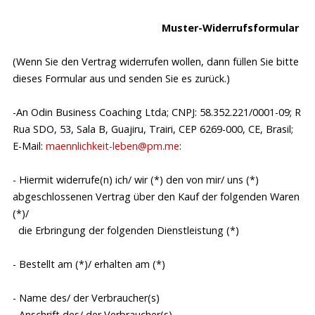
(2)
Soweit besondere Regeln und Rahmenbedingungen
bzw. Teilnahmebedingungen bzw. Anforderungen an den
Muster-Widerrufsformular
Teilnehmer bestehen, ergeben sich diese aus dem
jeweiligen Angebot und werden Ihnen zusätzlich im
(Wenn Sie den Vertrag widerrufen wollen, dann füllen Sie bitte
Online-Buchungsvorgang angezeigt.
dieses Formular aus und senden Sie es zurück.)
(3)
Soweit die Durchführung der Trainings von der
-An Odin Business Coaching Ltda; CNPJ: 58.352.221/0001-09; R
Teilnehmerzahl abhängig ist, ergibt sich die Mindest-
Rua SDO, 53, Sala B, Guajiru, Trairi, CEP 6269-000, CE, Brasil;
Teilnehmerzahl aus dem jeweiligen Angebot.
E-Mail:
maennlichkeit-leben@pm.me
:
Wird die Mindest-Teilnehmerzahl nicht erreicht,
informieren wir Sie spätestens 7 Tage vor Beginn des 1.
- Hiermit widerrufe(n) ich/ wir (*) den von mir/ uns (*)
Termins in Textform (z.B. per E-Mail) über das
abgeschlossenen Vertrag über den Kauf der folgenden Waren
Nichtstattfinden des gebuchten Trainings.
(*)/
Gegebenenfalls bereits erbrachte Leistungen werden in
die Erbringung der folgenden Dienstleistung (*)
diesem Fall unverzüglich zurückerstattet.
- Bestellt am (*)/ erhalten am (*)
(4)
Bei Absage einer Einzel-Veranstaltung oder Termins
aufgrund kurzfristigen Ausfalls der Leitung wegen
- Name des/ der Verbraucher(s)
Krankheit oder aus sonstigem wichtigen Grund werden
- Anschrift des/ der Verbraucher(s)