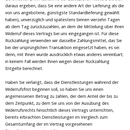
Vertragsabschluss) erfolgt innerhalb durch eine
daraus ergeben, dass Sie eine andere Art der Lieferung als die
Reservierungsbestätigung in Textform (z.B. E-Mail).
von uns angebotene, günstigste Standardlieferung gewählt
haben), unverzüglich und spätestens binnen vierzehn Tagen
(5)
Sollte die fällige Teilnahmegebühr und die ggf. in der
ab dem Tag zurückzuzahlen, an dem die Mitteilung über Ihren
Reservierungsbestätigung angeforderten Unterlagen nicht 14
Widerruf dieses Vertrags bei uns eingegangen ist. Für diese
Tage nach der Anmeldung bei uns eintreffen, haben wir das
Rückzahlung verwenden wir dasselbe Zahlungsmittel, das Sie
Recht, den Vertrag unsererseits fristlos zu kündigen.
bei der ursprünglichen Transaktion eingesetzt haben, es sei
denn, mit Ihnen wurde ausdrücklich etwas anderes vereinbart;
Erreicht uns die vollständige Zahlung nicht vor dem 1. Termin
in keinem Fall werden Ihnen wegen dieser Rückzahlung
des Trainingsprogramms, gibt es keinen Anspruch auf
Entgelte berechnet.
Teilnahme.
Haben Sie verlangt, dass die Dienstleistungen während der
(6)
Die Abwicklung der Buchung und Übermittlung aller im
Widerrufsfrist beginnen soll, so haben Sie uns einen
Zusammenhang mit dem Vertragsschluss erforderlichen
angemessenen Betrag zu zahlen, der dem Anteil der bis zu
Informationen erfolgt per E-Mail zum Teil automatisiert. Sie
dem Zeitpunkt, zu dem Sie uns von der Ausübung des
haben deshalb sicherzustellen, dass die von Ihnen bei uns
Widerrufsrechts hinsichtlich dieses Vertrags unterrichten,
hinterlegte E-Mail-Adresse zutreffend ist, der Empfang der E-
bereits erbrachten Dienstleistungen im Vergleich zum
Mails technisch sichergestellt und insbesondere nicht durch
Gesamtumfang der im Vertrag vorgesehenen
SPAM-Filter verhindert wird.