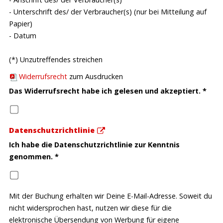
die bereits erbrachten Leistungen unverzüglich
- Unterschrift des/ der Verbraucher(s) (nur bei Mitteilung auf
zurückerstattet.
Papier)
Bei Veranstaltungen, die aus mehreren
- Datum
Veranstaltungsterminen bestehen, unabhängig von der
Anzahl an gebuchten Modulen, erfolgt bei Absage eines
(*) Unzutreffendes streichen
Termins aufgrund kurzfristigen Ausfalls des
Widerrufsrecht
zum Ausdrucken
Seminarleiters wegen Krankheit oder aus sonstigem
Das Widerrufsrecht habe ich gelesen und akzeptiert.
*
wichtigen Grund die Nachholung des abgesagten
Termins an einem Ersatztermin.
(5)
Veranstaltungen werden in der Regel von Bjørn Leimbach
Datenschutzrichtlinie
mit seinem Team geleitet. Sollten die Leiter wegen Krankheit,
Ich habe die Datenschutzrichtlinie zur Kenntnis
gesetzlicher Vorschriften oder einem anderen zwingenden
genommen.
Grund nicht verfügbar sein, so können die Veranstaltung auch
*
von den autorisierten Co-Trainern geleitet werden. Ein
Anspruch auf die Präsenz von B. Leimbach besteht nicht.
Mit der Buchung erhalten wir Deine E-Mail-Adresse. Soweit du
(6)
Sollte eine Veranstaltung durch höhere Gewalt, wie
nicht widersprochen hast, nutzen wir diese für die
insbesondere Brandschäden, Überschwemmungen, Streiks,
elektronische Übersendung von Werbung für eigene
rechtmäßige Aussperrungen und Seuchen (einschließlich