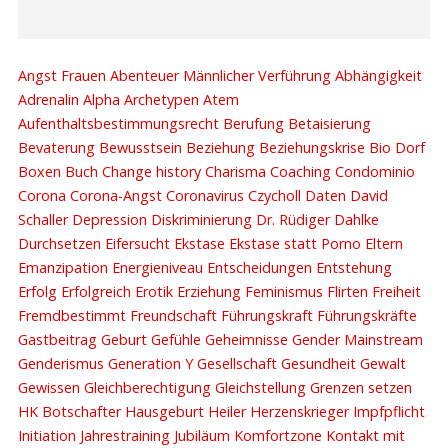
Angst
Frauen
Abenteuer Männlicher Verführung
Abhängigkeit
Adrenalin
Alpha
Archetypen
Atem
Aufenthaltsbestimmungsrecht
Berufung
Betaisierung
Bevaterung
Bewusstsein
Beziehung
Beziehungskrise
Bio Dorf
Boxen
Buch
Change history
Charisma
Coaching
Condominio
Corona
Corona-Angst
Coronavirus
Czycholl
Daten
David
Schaller
Depression
Diskriminierung
Dr. Rüdiger Dahlke
Durchsetzen
Eifersucht
Ekstase
Ekstase statt Porno
Eltern
Emanzipation
Energieniveau
Entscheidungen
Entstehung
Erfolg
Erfolgreich
Erotik
Erziehung
Feminismus
Flirten
Freiheit
Fremdbestimmt
Freundschaft
Führungskraft
Führungskräfte
Gastbeitrag
Geburt
Gefühle
Geheimnisse
Gender Mainstream
Genderismus
Generation Y
Gesellschaft
Gesundheit
Gewalt
Gewissen
Gleichberechtigung
Gleichstellung
Grenzen setzen
HK Botschafter
Hausgeburt
Heiler
Herzenskrieger
Impfpflicht
Initiation
Jahrestraining
Jubiläum
Komfortzone
Kontakt mit