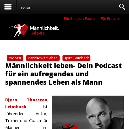
Podcast
Für Singles / Paare
Für Frauen
Suche
Podcast
Männlichkeit leben
Björn Leimbach
Männlichkeit leben- Dein Podcast
für ein aufregendes und
spannendes Leben als Mann
Bjørn Thorsten
Leimbach
ist
führender Autor,
Trainer und Coach für
Männer im