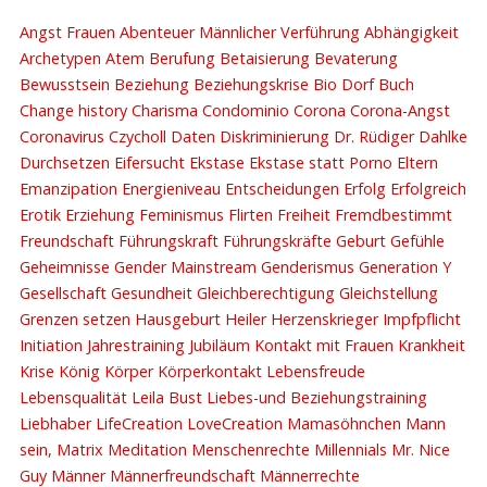
Angst
Frauen
Abenteuer Männlicher Verführung
Abhängigkeit
Archetypen
Atem
Berufung
Betaisierung
Bevaterung
Bewusstsein
Beziehung
Beziehungskrise
Bio Dorf
Buch
Change history
Charisma
Condominio
Corona
Corona-Angst
Coronavirus
Czycholl
Daten
Diskriminierung
Dr. Rüdiger Dahlke
Durchsetzen
Eifersucht
Ekstase
Ekstase statt Porno
Eltern
Emanzipation
Energieniveau
Entscheidungen
Erfolg
Erfolgreich
Erotik
Erziehung
Feminismus
Flirten
Freiheit
Fremdbestimmt
Freundschaft
Führungskraft
Führungskräfte
Geburt
Gefühle
Geheimnisse
Gender Mainstream
Genderismus
Generation Y
Gesellschaft
Gesundheit
Gleichberechtigung
Gleichstellung
Grenzen setzen
Hausgeburt
Heiler
Herzenskrieger
Impfpflicht
Initiation
Jahrestraining
Jubiläum
Kontakt mit Frauen
Krankheit
Krise
König
Körper
Körperkontakt
Lebensfreude
Lebensqualität
Leila Bust
Liebes-und Beziehungstraining
Liebhaber
LifeCreation
LoveCreation
Mamasöhnchen
Mann
sein,
Matrix
Meditation
Menschenrechte
Millennials
Mr. Nice
Guy
Männer
Männerfreundschaft
Männerrechte