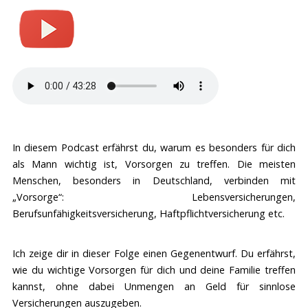
Mein Geschenk an dich
Wenn dir mein Podcast gefällt, dann hilf mir, ihn auch für
andere Männer bekannt zu machen. Es gibt noch sehr
viele Männer, denen dieser Podcast sehr helfen könnte.
Ich habe als Dankeschön exklusiv ein Kapitel aus meinem
Buch „Finde die Frau deines Lebens – wie Mann die
richtige Partnerin auswählt“ als Hörbuch aufgenommen
und schicke es dir dann zu.
In diesem Podcast erfährst du, warum es besonders für dich
als Mann wichtig ist, Vorsorgen zu treffen. Die meisten
Was du dafür tun musst?
Menschen, besonders in Deutschland, verbinden mit
Abonniere den Podcast auf ITunes
„Vorsorge“: Lebensversicherungen,
Schreibe eine Rezension- aber Achtung: Ich
Berufsunfähigkeitsversicherung, Haftpflichtversicherung etc.
brauchen eine schriftliche Bewertung -
Sternebewertungen reichen nicht, da ich so den
Ich zeige dir in dieser Folge einen Gegenentwurf. Du erfährst,
Absender nicht zurückverfolgen kann.
wie du wichtige Vorsorgen für dich und deine Familie treffen
Teile den Podcast mit mindestens einem Freund!
kannst, ohne dabei Unmengen an Geld für sinnlose
Gerne kannst du den Podcast auch auf Spotify, YouTube,
Versicherungen auszugeben.