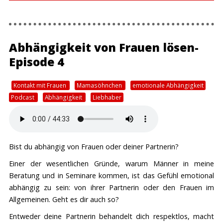
Soundcloud oder Podcast.de abonnieren.
Eine genaue Anleitung zum Abonnieren
Abhängigkeit von Frauen lösen-
von Podcasts findest du hier
Episode 4
Kontakt mit Frauen
Mamasöhnchen
emotionale Abhängigkeit
Podcast
Abhängigkeit
Liebhaber
Bist du abhängig von Frauen oder deiner Partnerin?
Einer der wesentlichen Gründe, warum Männer in meine
Beratung und in Seminare kommen, ist das Gefühl emotional
abhängig zu sein: von ihrer Partnerin oder den Frauen im
Allgemeinen. Geht es dir auch so?
Entweder deine Partnerin behandelt dich respektlos, macht