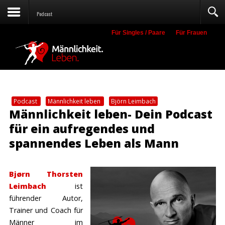
Podcast
Für Singles / Paare
Für Frauen
Suche
Podcast
Männlichkeit leben
Björn Leimbach
Männlichkeit leben- Dein Podcast
für ein aufregendes und
spannendes Leben als Mann
Bjørn Thorsten
Leimbach
ist
führender Autor,
Trainer und Coach für
Männer im