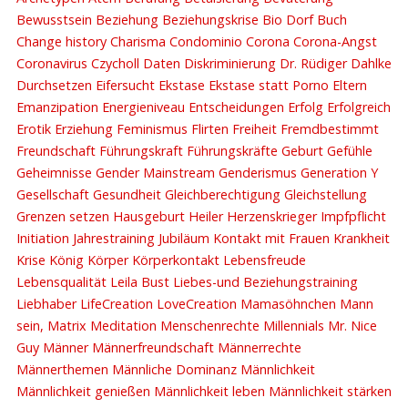
Bewusstsein
Beziehung
Beziehungskrise
Bio Dorf
Buch
Change history
Charisma
Condominio
Corona
Corona-Angst
Coronavirus
Czycholl
Daten
Diskriminierung
Dr. Rüdiger Dahlke
Durchsetzen
Eifersucht
Ekstase
Ekstase statt Porno
Eltern
Emanzipation
Energieniveau
Entscheidungen
Erfolg
Erfolgreich
Erotik
Erziehung
Feminismus
Flirten
Freiheit
Fremdbestimmt
Freundschaft
Führungskraft
Führungskräfte
Geburt
Gefühle
Geheimnisse
Gender Mainstream
Genderismus
Generation Y
Gesellschaft
Gesundheit
Gleichberechtigung
Gleichstellung
Grenzen setzen
Hausgeburt
Heiler
Herzenskrieger
Impfpflicht
Initiation
Jahrestraining
Jubiläum
Kontakt mit Frauen
Krankheit
Krise
König
Körper
Körperkontakt
Lebensfreude
Lebensqualität
Leila Bust
Liebes-und Beziehungstraining
Liebhaber
LifeCreation
LoveCreation
Mamasöhnchen
Mann
sein,
Matrix
Meditation
Menschenrechte
Millennials
Mr. Nice
Guy
Männer
Männerfreundschaft
Männerrechte
Männerthemen
Männliche Dominanz
Männlichkeit
Männlichkeit genießen
Männlichkeit leben
Männlichkeit stärken