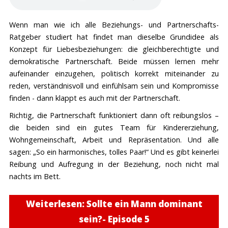
Mein Geschenk an dich
Wenn dir mein Podcast gefällt, dann hilf mir, ihn auch für
Wenn man wie ich alle Beziehungs- und Partnerschafts-
andere Männer bekannt zu machen. Es gibt noch sehr
Ratgeber studiert hat findet man dieselbe Grundidee als
viele Männer, denen dieser Podcast sehr helfen könnte.
Konzept für Liebesbeziehungen: die gleichberechtigte und
demokratische Partnerschaft. Beide müssen lernen mehr
Ich habe als Dankeschön exklusiv ein Kapitel aus meinem
aufeinander einzugehen, politisch korrekt miteinander zu
Buch „Finde die Frau deines Lebens – wie Mann die
reden, verständnisvoll und einfühlsam sein und Kompromisse
richtige Partnerin auswählt“ als Hörbuch aufgenommen
finden - dann klappt es auch mit der Partnerschaft.
und schicke es dir dann zu.
Richtig, die Partnerschaft funktioniert dann oft reibungslos –
die beiden sind ein gutes Team für Kindererziehung,
Was du dafür tun musst?
Wohngemeinschaft, Arbeit und Repräsentation. Und alle
Abonniere den Podcast auf ITunes
sagen: „So ein harmonisches, tolles Paar!“ Und es gibt keinerlei
Schreibe eine Rezension- aber Achtung: Ich
Reibung und Aufregung in der Beziehung, noch nicht mal
brauchen eine schriftliche Bewertung -
nachts im Bett.
Sternebewertungen reichen nicht, da ich so den
Absender nicht zurückverfolgen kann.
Weiterlesen: Sollte ein Mann dominant
Teile den Podcast mit mindestens einem Freund!
sein?- Episode 5
Gerne kannst du den Podcast auch auf Spotify, YouTube,